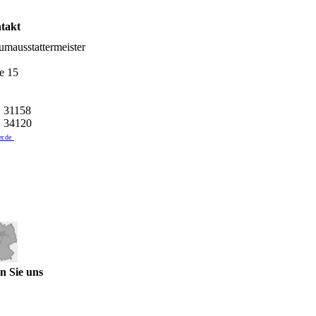
takt
mausstattermeister
e 15
 31158
34120
r.de
n Sie uns