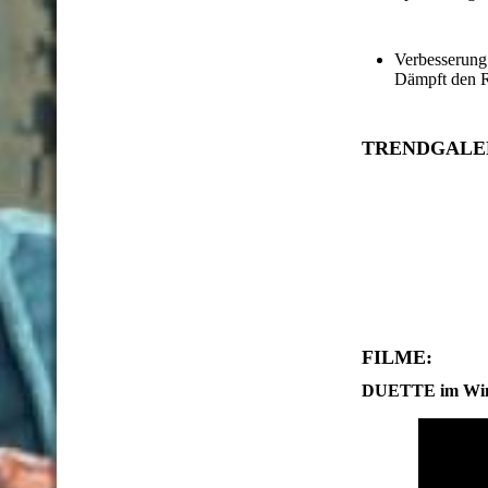
Verbess
Dämpft den R
TRENDGALERIE
FILME:
DUETTE im Win