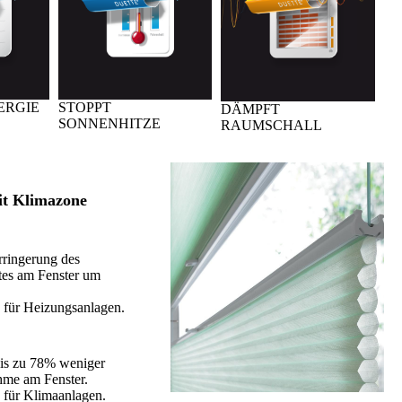
ERGIE
STOPPT
DÄMPFT
SONNENHITZE
RAUMSCHALL
it Klimazone
rringerung des
ustes am Fenster um
zu 46%.
e für Heizungsanlagen.
is zu 78% weniger
ahme am Fenster.
 für Klimaanlagen.